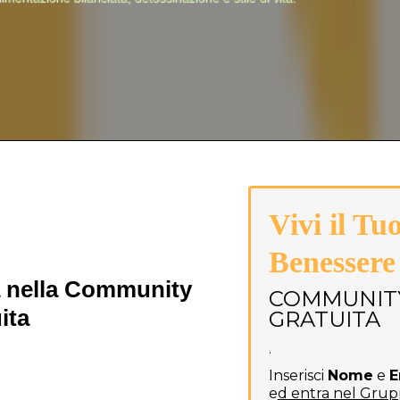
Vivi il Tu
Benessere
a nella Community
COMMUNIT
ita
GRATUITA
.
Inserisci
Nome
e
E
e
d entra nel Gru