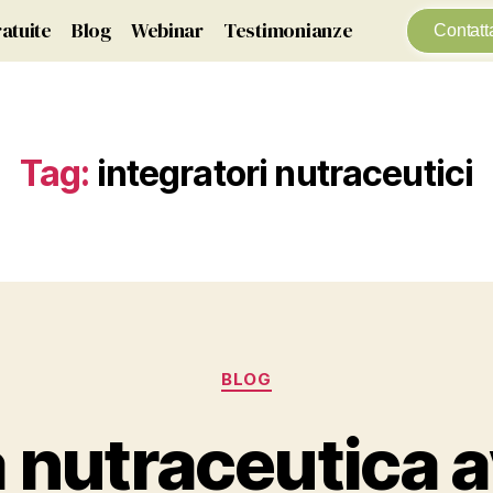
atuite
Blog
Webinar
Testimonianze
Contatt
Tag:
integratori nutraceutici
BLOG
 nutraceutica 