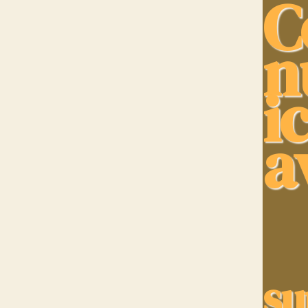
C
n
i
a
su