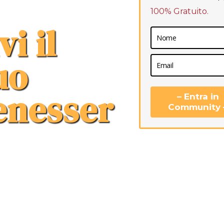
100% Gratuito.
vi il
uo
enesser
– Entra in
Community 