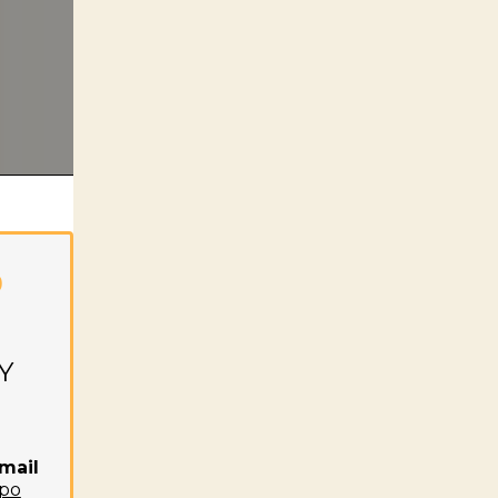
o
Y
mail
ppo