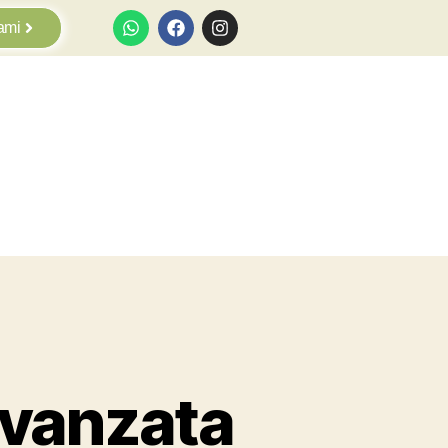
ami
avanzata