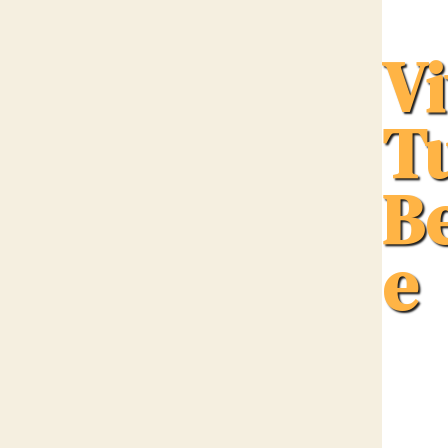
Vi
T
B
e