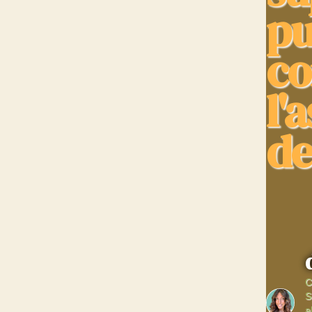
pu
co
l'
de
C
S
a