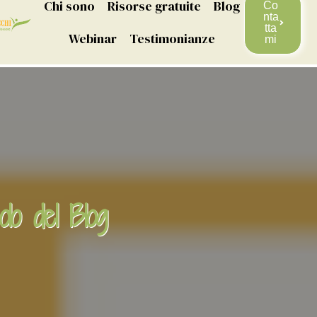
Chi sono
Risorse gratuite
Blog
Co
nta
tta
Webinar
Testimonianze
mi
olo del Blog