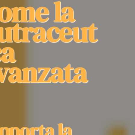
ome la
utraceut
ca
vanzata
pporta la