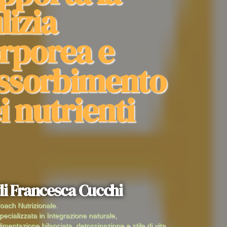
lizia
rporea e
assorbimento
i nutrienti
di Francesca Cucchi
oach Nutrizionale.
pecializzata in Integrazione naturale,
limentazione bilanciata, detossinazione e stile di vita.