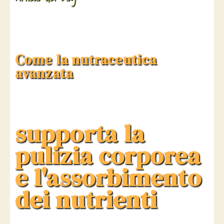
Come la nutraceutica
avanzata
supporta la
pulizia corporea
e l'assorbimento
dei nutrienti