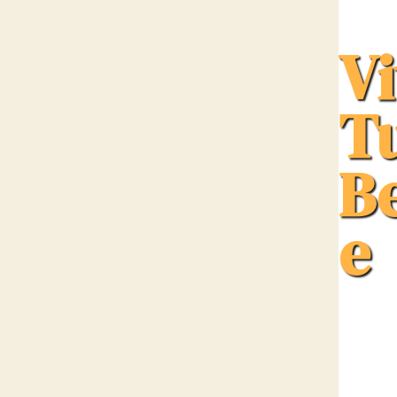
Vi
T
B
e