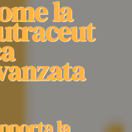
ome la
utraceut
ca
vanzata
pporta la