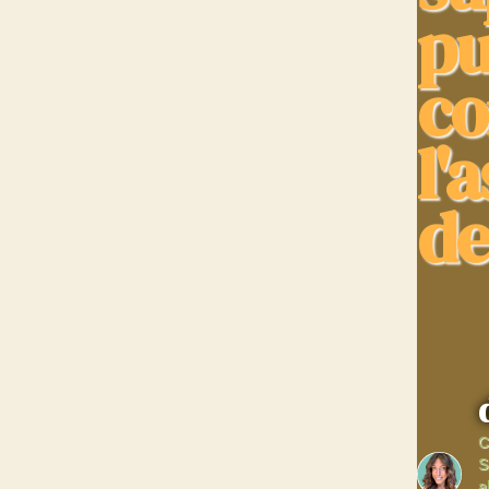
pu
co
l'
de
C
S
a