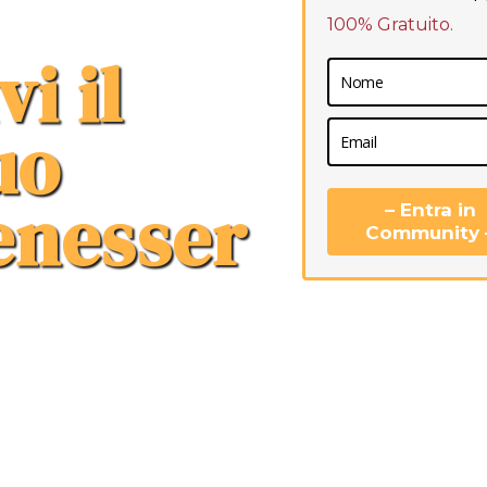
100% Gratuito.
vi il
uo
enesser
– Entra in
Community 