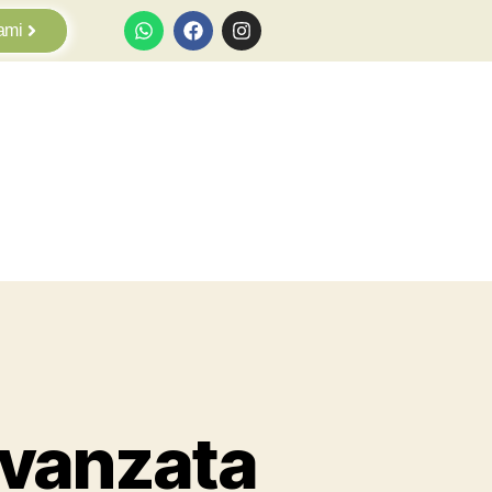
ami
avanzata