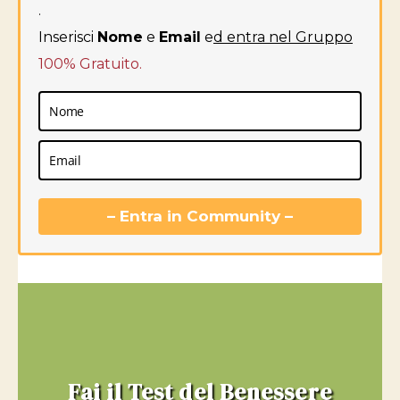
.
Inserisci
Nome
e
Email
e
d entra nel Gruppo
100% Gratuito.
– Entra in Community –
Fai il Test del Benessere