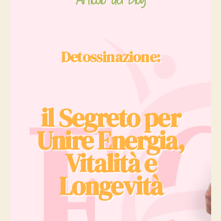
Detossinazione:
il Segreto per
Unire Energia,
Vitalità e
Longevità