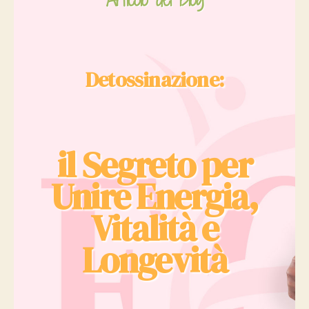
Detossinazione:
il Segreto per
Unire Energia,
Vitalità e
Longevità