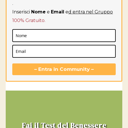
.
Inserisci
Nome
e
Email
e
d entra nel Gruppo
100% Gratuito.
– Entra in Community –
Fai il Test del Benessere