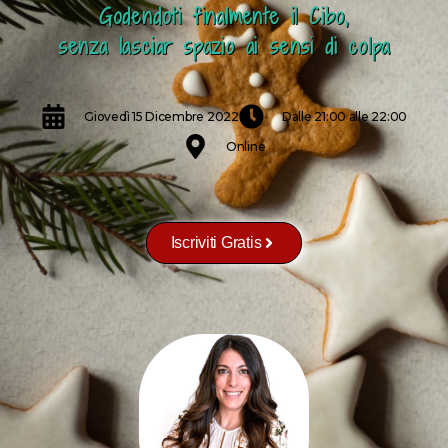
Godendoti finalmente il Cibo,
senza lasciar spazio ai sensi di colpa
Giovedì 15 Dicembre 2022
Dalle 21:00 alle 22:00
Online
Iscriviti Gratis