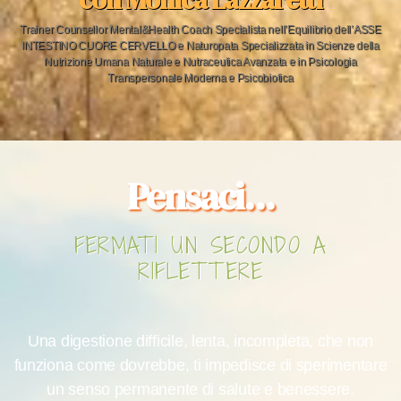
Trainer Counsellor Mental&Health Coach Specialista nell’Equilibrio dell’ASSE
INTESTINO CUORE CERVELLO e Naturopata Specializzata in Scienze della
Nutrizione Umana Naturale e Nutraceutica Avanzata e in Psicologia
Transpersonale Moderna e Psicobiotica
Pensaci...
FERMATI UN SECONDO A
RIFLETTERE
Una digestione difficile, lenta, incompleta, che non
funziona come dovrebbe, ti impedisce di sperimentare
un senso permanente di salute e benessere.