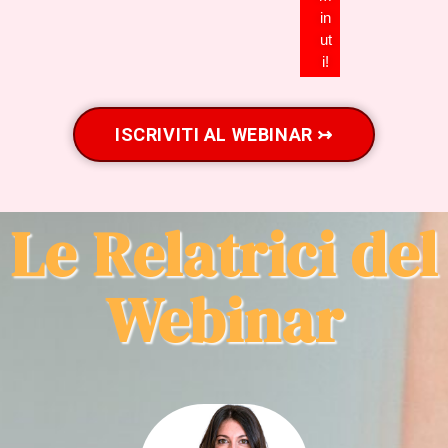
in
ut
i!
ISCRIVITI AL WEBINAR ↣
Le Relatrici del
Webinar